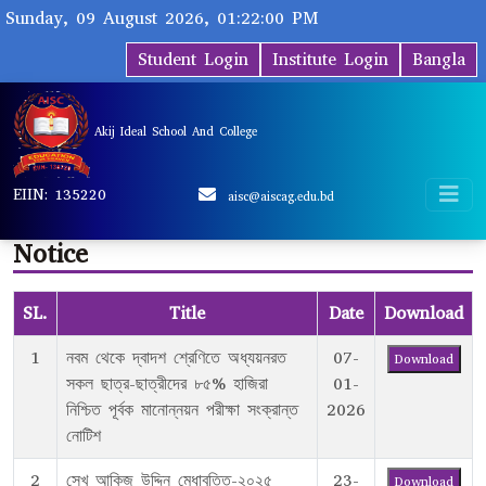
Sunday, 09 August 2026, 01:22:00 PM
Student Login
Institute Login
Bangla
Akij Ideal School And College
EIIN: 135220
aisc@aiscag.edu.bd
Notice
SL.
Title
Date
Download
1
নবম থেকে দ্বাদশ শ্রেণিতে অধ্যয়নরত
07-
Download
সকল ছাত্র-ছাত্রীদের ৮৫% হাজিরা
01-
নিশ্চিত পূর্বক মানোন্নয়ন পরীক্ষা সংক্রান্ত
2026
নোটিশ
2
সেখ আকিজ উদ্দিন মেধাবৃত্তি-২০২৫
23-
Download