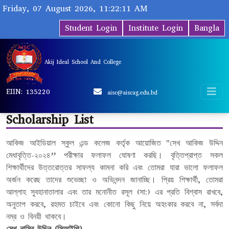
Friday, 07 August 2026, 11:22:11 AM
Student Login
Institute Login
Bangla
Akij Ideal School And College
EIIN: 135220
aisc@aiscag.edu.bd
Scholarship List
আকিজ আইডিয়াল স্কুল এন্ড কলেজ কর্তৃক আয়োজিত "সেখ আকিজ উদ্দিন
মেধাবৃত্তি-২০২৪” পরীক্ষার ফলাফল ঘোষণা করছি। বৃত্তিপ্রাপ্ত সকল
শিক্ষার্থীদের উত্তরোত্তর সাফল্য কামনা করি এবং তোমরা যারা ভালো ফলাফল
অর্জন করেছ তাদের শুভেচ্ছা ও অভিনন্দন জানাচ্ছি। প্রিয় শিক্ষার্থী, তোমরা
আল্লাহ সুবহানাতালার এবং তার মনোনীত রসূল (সা:) এর প্রতি বিশ্বাস রাখবে,
অনুতাপ করবে, রহমত চাইবে এবং কোনো কিছু নিয়ে অহংকার করবে না, সর্বদা
নম্র ও বিনয়ী থাকবে।
সেখ নাসির উদ্দিন (সিআইপি)