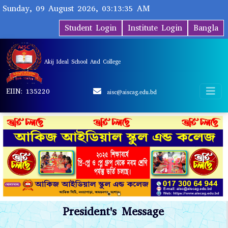
Sunday, 09 August 2026, 03:13:35 AM
Student Login
Institute Login
Bangla
Akij Ideal School And College
EIIN: 135220
aisc@aiscag.edu.bd
President's Message